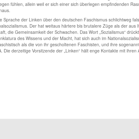
legen fühlen, allein weil er sich einer sich überlegen empfindenden Rass
naus.
e Sprache der Linken über den deutschen Faschismus schlichtweg falsc
lsozialismus. Der hat weitaus härtere bis brutalere Züge als der aus
chaft, die Gemeinsamkeit der Schwachen. Das Wort „Sozialismus“ drückt
nklatura des Wissens und der Macht, hat sich auch im Nationalsozial
 faschistisch als die von ihr gescholtenen Faschisten, und ihre sogenannt
SA. Die derzeitige Vorsitzende der „Linken“ hält enge Kontakte mit ihren