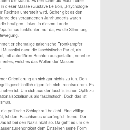
atten die Macht. Es herrschte die Macht einer
ht in dieser Masse (Gustave Le Bon, „Psychologie
r Rechten unterstellt wird. Sicher gibt es den
er Jahre des vergangenen Jahrhunderts waren
n die heutigen Linken in diesem Lande
. Populismus funktioniert nur da, wo die Stimmung
) Bewegung.
melt er ehemalige italienische Frontkämpfer
Mussolini dann die faschistische Partei, als
ei, mit autoritären Rechten ausgestattet, nennt er
ementes, welches das Wollen der Massen
.
r Orientierung an sich gar nichts zu tun. Den
iffsgeschichtlich eigentlich nicht rechtsextrem. Es
hehen ist. Um sich aus der faschistischen Optik zu
ionalsozialismus als faschistisch. Doch das ist
ismus.
e politische Schlagkraft bezieht. Eine völlige
ät, ist dem Faschismus ursprünglich fremd. Der
as ist bei den Nazis nicht so. Da geht es um die
 Rassenzugehörigkeit dem Einzelnen seine Form