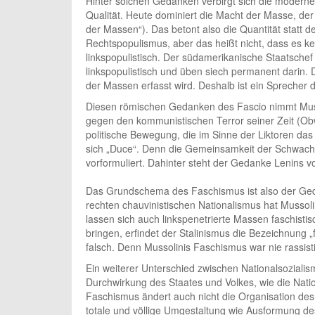
Hinter solchen Gedanken verbirgt sich die moderne 
Qualität. Heute dominiert die Macht der Masse, der 
der Massen“). Das betont also die Quantität statt d
Rechtspopulismus, aber das heißt nicht, dass es k
linkspopulistisch. Der südamerikanische Staatschef
linkspopulistisch und üben siech permanent darin. Do
der Massen erfasst wird. Deshalb ist ein Sprecher 
Diesen römischen Gedanken des Fascio nimmt Musso
gegen den kommunistischen Terror seiner Zeit (Obwo
politische Bewegung, die im Sinne der Liktoren das 
sich „Duce“. Denn die Gemeinsamkeit der Schwache
vorformuliert. Dahinter steht der Gedanke Lenins vo
Das Grundschema des Faschismus ist also der Geda
rechten chauvinistischen Nationalismus hat Mussolin
lassen sich auch linkspenetrierte Massen faschist
bringen, erfindet der Stalinismus die Bezeichnung „
falsch. Denn Mussolinis Faschismus war nie rassis
Ein weiterer Unterschied zwischen Nationalsozialism
Durchwirkung des Staates und Volkes, wie die Natio
Faschismus ändert auch nicht die Organisation des S
totale und völlige Umgestaltung wie Ausformung d