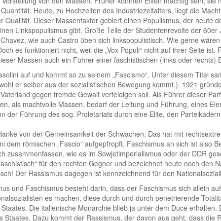
Vorstellung von den Massen. Früher konnten Eliten mächtig sein, sie h
Quantität. Heute, zu Hochzeiten des Industriezeitalters, liegt die Mac
er Qualität. Dieser Massenfaktor gebiert einen Populismus, der heute de
einen Linkspopulismus gibt. Große Teile der Studentenrevolte der 60
 Chavez, wie auch Castro üben sich linkspopulistisch. Wie gerne wäre
ch es funktioniert nicht, weil die „Vox Populi“ nicht auf ihrer Seite ist
dieser Massen auch ein Führer einer faschistischen (links oder rechts
lini auf und kommt so zu seinem „Fascismo“. Unter diesem Titel sam
hl er selber aus der sozialistischen Bewegung kommt.). 1921 gründet 
Vaterland gegen fremde Gewalt verteidigen soll. Als Führer dieser Part
n, als machtvolle Massen, bedarf der Leitung und Führung, eines El
n der Führung des sog. Proletariats durch eine Elite, den Parteikadern
nke von der Gemeinsamkeit der Schwachen. Das hat mit rechtsextreme
i dem römischen „Fascio“ aufgepfropft. Faschismus an sich ist also Begr
isch zusammenfassen, wie es im Sowjetimperialismus oder der DDR gesc
faschistisch“ für den rechten Gegner und bezeichnet heute noch den Nat
tisch! Der Rassismus dagegen ist kennzeichnend für den Nationalsozial
us und Faschismus besteht darin, dass der Faschismus sich allein auf di
nalsozialisten es machen, diese durch und durch penetrierende Totalit
taates. Die italienische Monarchie blieb ja unter dem Duce erhalten. D
es Staates. Dazu kommt der Rassismus, der davon aus geht, dass die