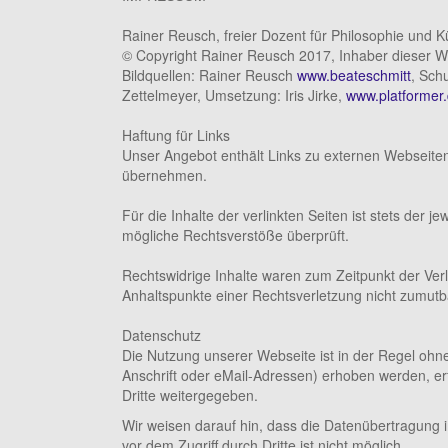
Rainer Reusch, freier Dozent für Philosophie und K
© Copyright Rainer Reusch 2017, Inhaber dieser We
Bildquellen: Rainer Reusch
www.beateschmitt
, Sch
Zettelmeyer, Umsetzung: Iris Jirke,
www.platformer
Haftung für Links
Unser Angebot enthält Links zu externen Webseiten 
übernehmen.
Für die Inhalte der verlinkten Seiten ist stets der 
mögliche Rechtsverstöße überprüft.
Rechtswidrige Inhalte waren zum Zeitpunkt der Verli
Anhaltspunkte einer Rechtsverletzung nicht zumut
Datenschutz
Die Nutzung unserer Webseite ist in der Regel o
Anschrift oder eMail-Adressen) erhoben werden, erfo
Dritte weitergegeben.
Wir weisen darauf hin, dass die Datenübertragung i
vor dem Zugriff durch Dritte ist nicht möglich.