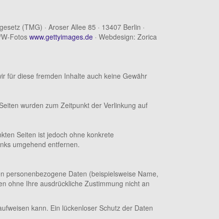
esetz (TMG) · Aroser Allee 85 · 13407 Berlin ·
S/W-Fotos
www.gettyimages.de
· Webdesign: Zorica
wir für diese fremden Inhalte auch keine Gewähr
en Seiten wurden zum Zeitpunkt der Verlinkung auf
nkten Seiten ist jedoch ohne konkrete
Links umgehend entfernen.
ten personenbezogene Daten (beispielsweise Name,
rden ohne Ihre ausdrückliche Zustimmung nicht an
 aufweisen kann. Ein lückenloser Schutz der Daten