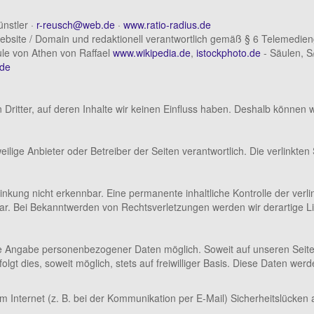
ünstler ·
r-reusch@web.de
·
www.ratio-radius.de
bsite / Domain und redaktionell verantwortlich gemäß § 6 Telemedieng
ule von Athen von Raffael
www.wikipedia.de
,
istockphoto.de
- Säulen, 
.de
Dritter, auf deren Inhalte wir keinen Einfluss haben. Deshalb können 
jeweilige Anbieter oder Betreiber der Seiten verantwortlich. Die verlinkt
nkung nicht erkennbar. Eine permanente inhaltliche Kontrolle der verli
bar. Bei Bekanntwerden von Rechtsverletzungen werden wir derartige 
hne Angabe personenbezogener Daten möglich. Soweit auf unseren Sei
lgt dies, soweit möglich, stets auf freiwilliger Basis. Diese Daten we
m Internet (z. B. bei der Kommunikation per E-Mail) Sicherheitslücken